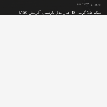
دیروز در 12:21 am
سکه طلا گرمی 18 عیار مدل پارسیان آفرینش k150
مجموعه 18 عددی
دیروز در 12:21 am
شمش طلا 24 عیار پارسیس مدل GNN-2.5
دیروز در 12:11 am
تماس با ما
info@peransgold.ir