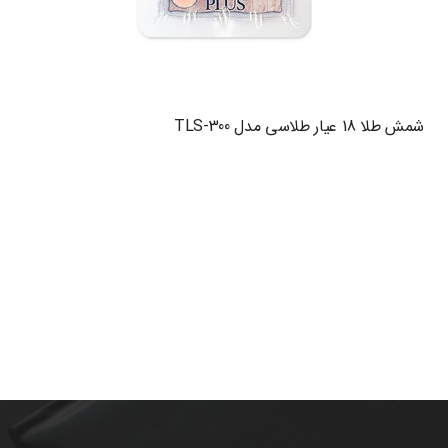
شمش طلا 18 عیار طلاسی مدل TLS-300