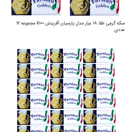
سکه گرمی طلا 18 عیار مدل پارسیان آفرینش k100 مجموعه 12
عددی