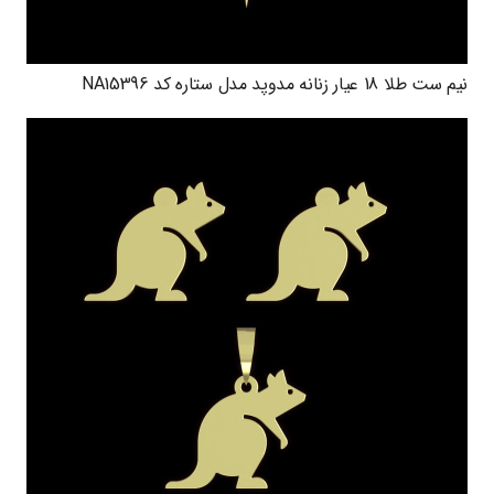
نیم ست طلا 18 عیار زنانه مدوپد مدل ستاره کد NA15396