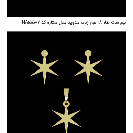
نیم ست طلا 18 عیار زنانه مدوپد مدل ستاره کد NA15587