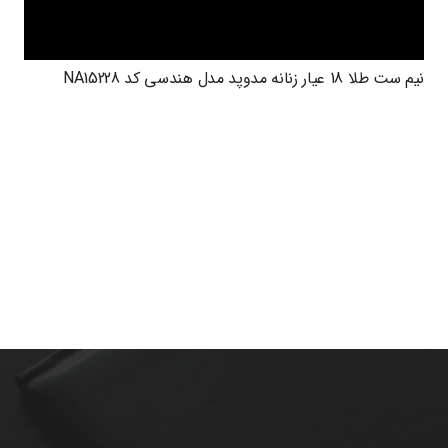
نیم ست طلا 18 عیار زنانه مدوپد مدل هندسی کد NA15228