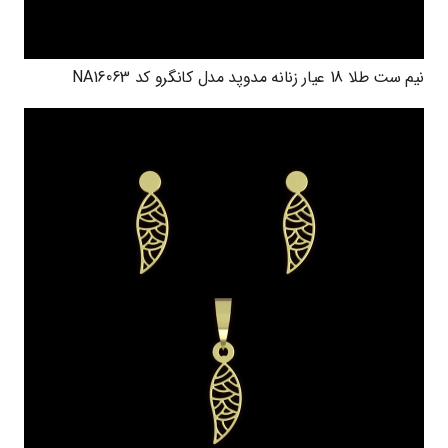
نیم ست طلا 18 عیار زنانه مدوپد مدل کانگرو کد NA16063