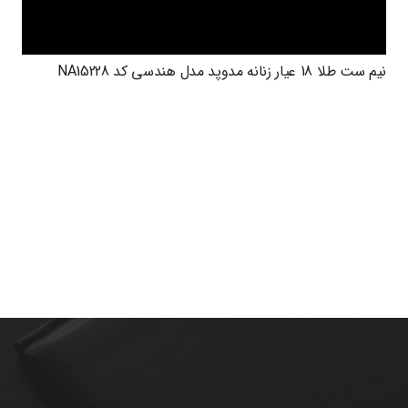
نیم ست طلا 18 عیار زنانه مدوپد مدل هندسی کد NA15228