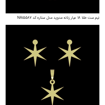
نیم ست طلا 18 عیار زنانه مدوپد مدل ستاره کد NA15587