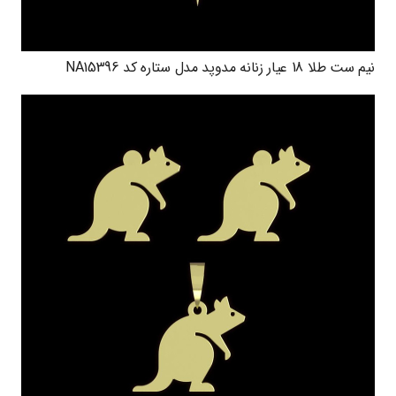
نیم ست طلا 18 عیار زنانه مدوپد مدل ستاره کد NA15396