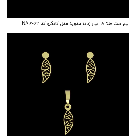
نیم ست طلا 18 عیار زنانه مدوپد مدل کانگرو کد NA16063