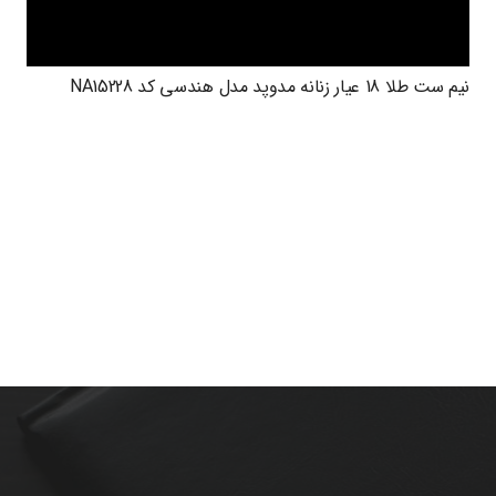
نیم ست طلا 18 عیار زنانه مدوپد مدل هندسی کد NA15228