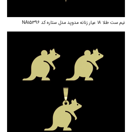
نیم ست طلا 18 عیار زنانه مدوپد مدل ستاره کد NA15396