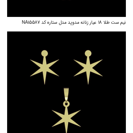
نیم ست طلا 18 عیار زنانه مدوپد مدل ستاره کد NA15587