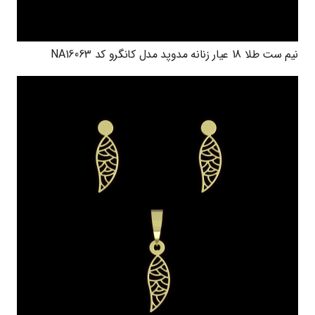
نیم ست طلا 18 عیار زنانه مدوپد مدل کانگرو کد NA16063