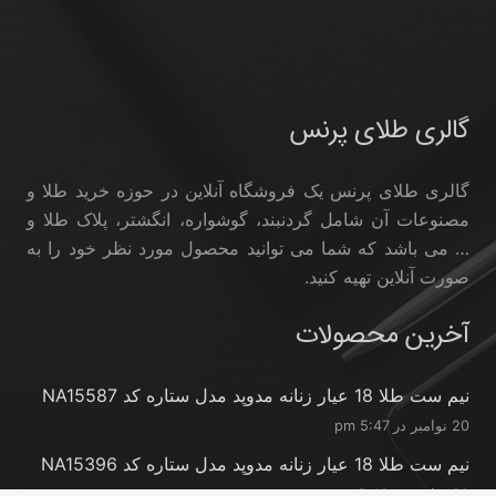
گالری طلای پرنس
گالری طلای پرنس یک فروشگاه آنلاین در حوزه خرید طلا و
مصنوعات آن شامل گردنبند، گوشواره، انگشتر، پلاک طلا و
… می باشد که شما می توانید محصول مورد نظر خود را به
صورت آنلاین تهیه کنید.
آخرین محصولات
نیم ست طلا 18 عیار زنانه مدوپد مدل ستاره کد NA15587
20 نوامبر در 5:47 pm
نیم ست طلا 18 عیار زنانه مدوپد مدل ستاره کد NA15396
20 نوامبر در 5:46 pm