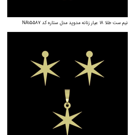
نیم ست طلا 18 عیار زنانه مدوپد مدل ستاره کد NA15587