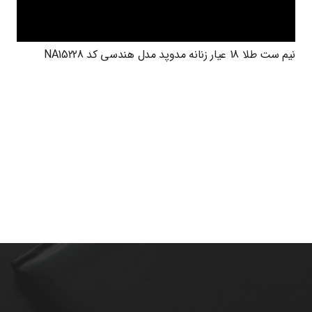
نیم ست طلا 18 عیار زنانه مدوپد مدل هندسی کد NA15228