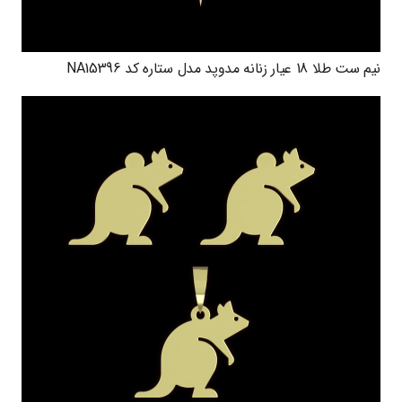
نیم ست طلا 18 عیار زنانه مدوپد مدل ستاره کد NA15396