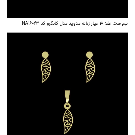
نیم ست طلا 18 عیار زنانه مدوپد مدل کانگرو کد NA16063