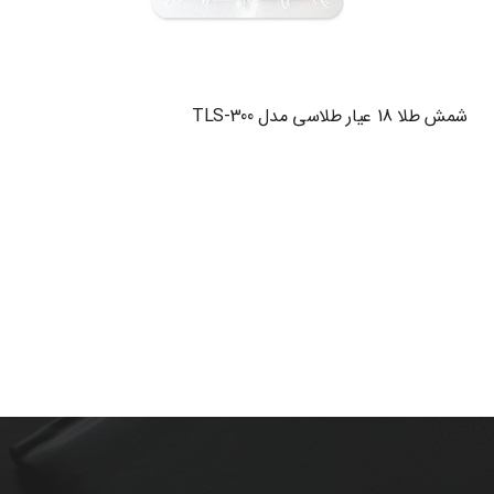
شمش طلا 18 عیار طلاسی مدل TLS-300