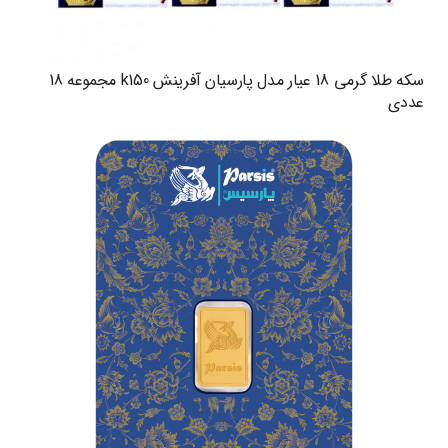
سکه طلا گرمی 18 عیار مدل پارسیان آفرینش k150 مجموعه 18
عددی