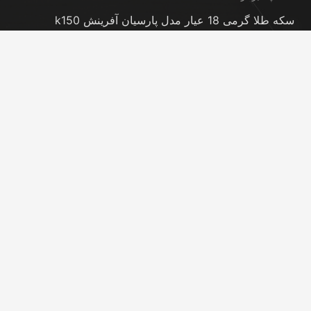
سکه طلا گرمی 18 عیار مدل پارسیان آفرینش k150
مجموعه 18 عددی
23 سپتامبر در 12:21 am
شمش طلا 24 عیار پارسیس مدل GNN-2.5
23 سپتامبر در 12:11 am
تماس با ما
info@peransgold.ir