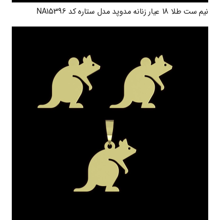
نیم ست طلا 18 عیار زنانه مدوپد مدل ستاره کد NA15396