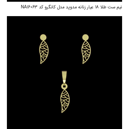
نیم ست طلا 18 عیار زنانه مدوپد مدل کانگرو کد NA16063