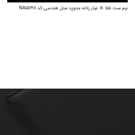
نیم ست طلا 18 عیار زنانه مدوپد مدل هندسی کد NA15228