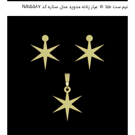
نیم ست طلا 18 عیار زنانه مدوپد مدل ستاره کد NA15587