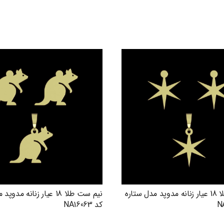
نیم ست طلا 18 عیار زنانه مدوپد مدل ستاره
نیم ست طلا 18 عیار زنانه م
کد NA16063