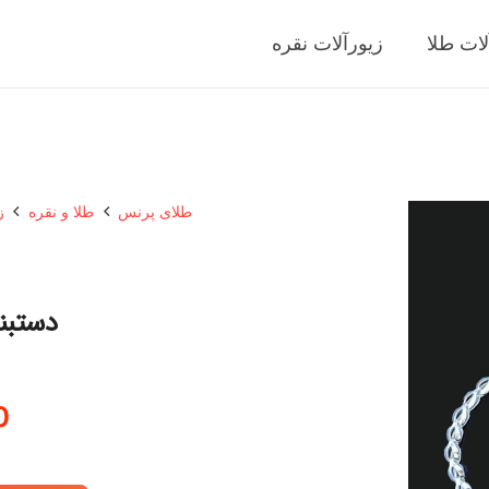
لات طلا
زیورآلات نقره
طلای پرنس
طلا و نقره
ز
دستبند 
0