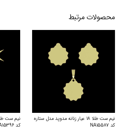
محصولات مرتبط
نیم ست طلا 18 عیار زنانه مدوپد مدل ستاره
کد NA15587
کد NA15396