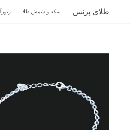
طلای پرنس
سکه و شمش طلا
زیورآ