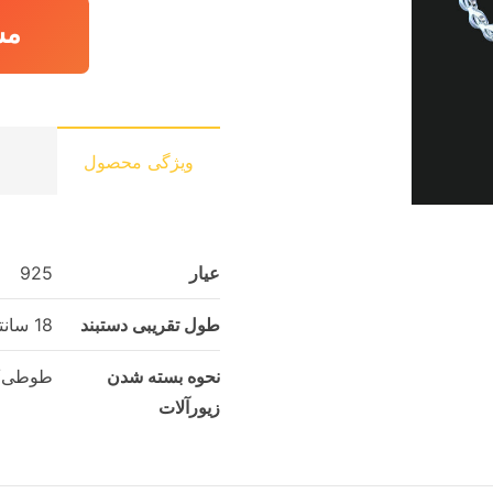
مش
ویژگی محصول
عیار
925
طول تقریبی دستبند
18 سانتی‌متر
نحوه بسته شدن
طوطی/خ
زیورآلات