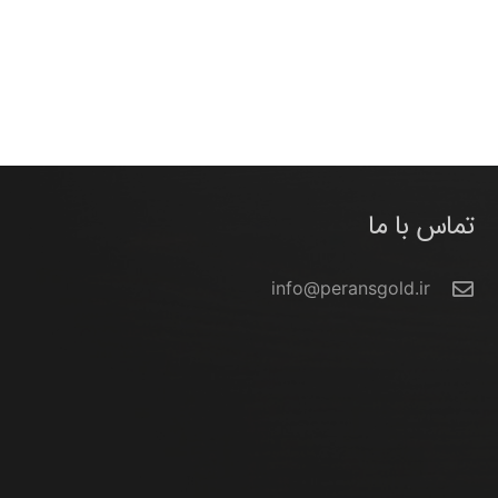
تماس با ما
info@peransgold.ir