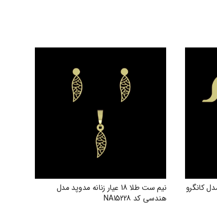
دوپد مدل کانگرو
نیم ست طلا 18 عیار زنانه مدوپد مدل
هندسی کد NA15228