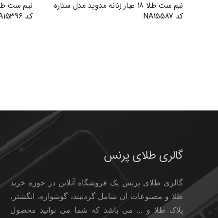
نیم ست طلا 18 عیار زنانه مدوپد مدل ستاره
کد NA15587
کد NA15396
گالری طلای پرنس
گالری طلای پرنس یک فروشگاه آنلاین در حوزه خرید
طلا و مصنوعات آن شامل گردنبند، گوشواره، انگشتر،
پلاک طلا و … می باشد که شما می توانید محصول