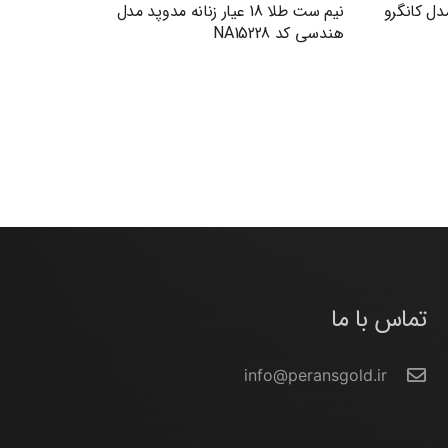
دوپد مدل کانگرو
نیم ست طلا 18 عیار زنانه مدوپد مدل
هندسی کد NA15228
تماس با ما
info@peransgold.ir