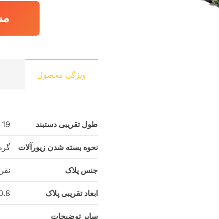
مش
ویژگی محصول
طول تقریبی دستبند
19 سانتی‌متر
نحوه بسته شدن زیورآلات
گره
جنس پلاک
نقر
ابعاد تقریبی پلاک
0.8 × 0.8 سانتی‌م
سایر توضیحات