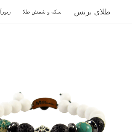
طلای پرنس
سکه و شمش طلا
زیورآ