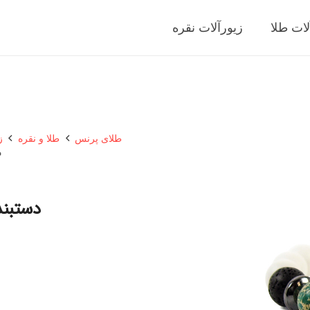
لات طلا
زیورآلات نقره
طلای پرنس
طلا و نقره
ز
د
دستبند 