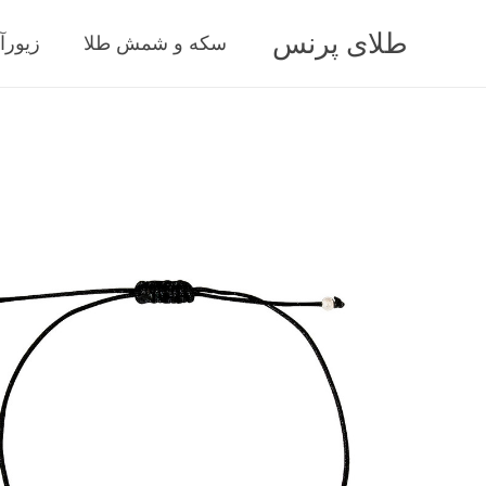
طلای پرنس
سکه و شمش طلا
زیورآ