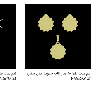
نیم ست طلا 18 عیار زنانه مدوپد مدل ستاره
کد NA15587
کد NA15396