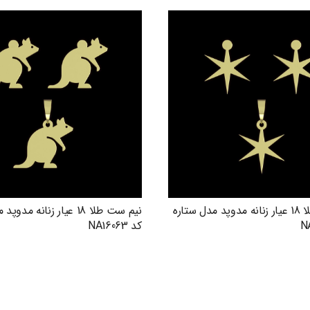
نیم ست طلا 18 عیار زنانه مدوپد مدل ستاره
نیم ست طلا 18 عیار زنانه م
کد NA16063