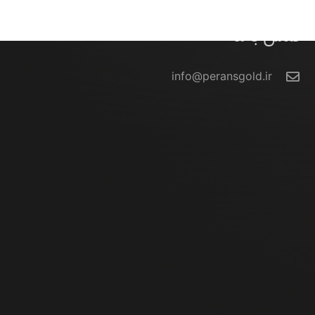
تماس با ما
info@peransgold.ir