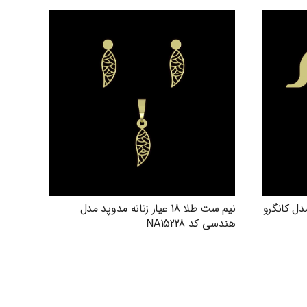
دوپد مدل کانگرو
نیم ست طلا 18 عیار زنانه مدوپد مدل
هندسی کد NA15228