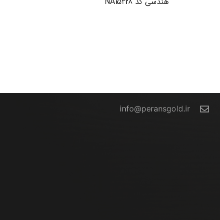
هندسی کد NA15228
تماس با ما
info@peransgold.ir