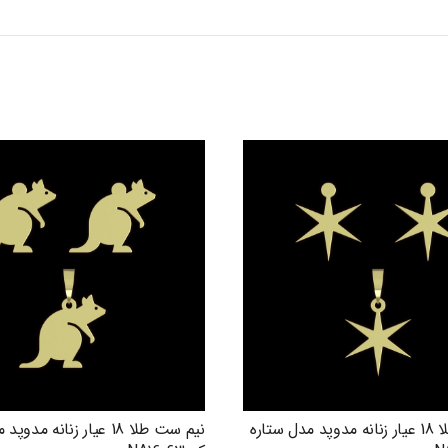
نیم ست طلا 18 عیار زنانه مدوپد مدل ستاره
نیم ست طلا 18 عیار زنانه م