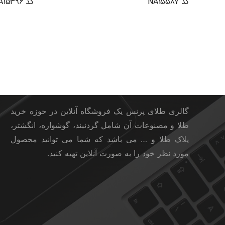
کد NA15587
کد NA15396
گالری طلای پرنس
گالری طلای پرنس یک فروشگاه آنلاین در حوزه خرید
طلا و مصنوعات آن شامل گردنبند، گوشواره، انگشتر،
پلاک طلا و … می باشد که شما می توانید محصول
مورد نظر خود را به صورت آنلاین تهیه کنید.