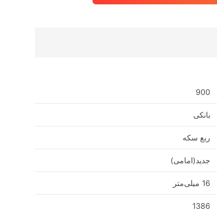
900
بانکی
ربع سکه
جدید(امامی)
16 میلی‌متر
1386