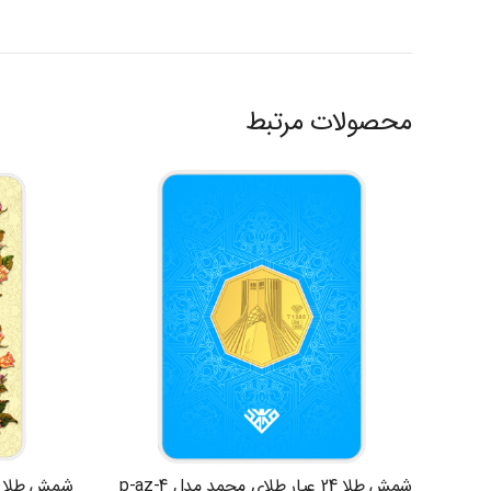
محصولات مرتبط
شمش طلا 24 عیار طلای محمد مدل p-az-4