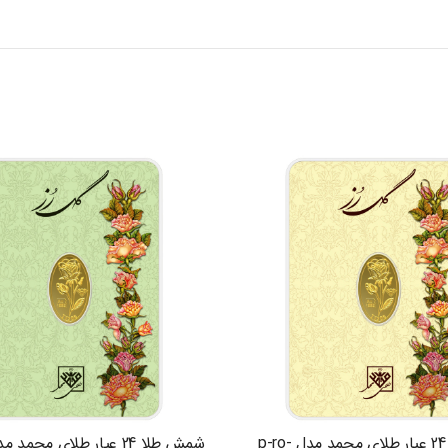
شمش طلا 24 عیار طلای محمد مدل p-ro-