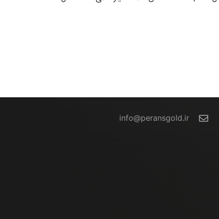
تماس با ما
info@peransgold.ir