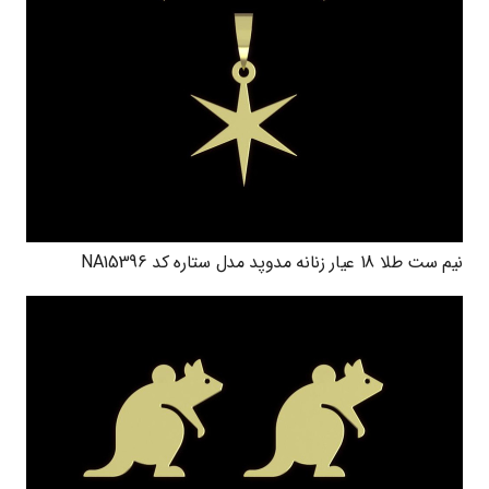
نیم ست طلا 18 عیار زنانه مدوپد مدل ستاره کد NA15396