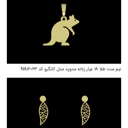
نیم ست طلا 18 عیار زنانه مدوپد مدل کانگرو کد NA16063