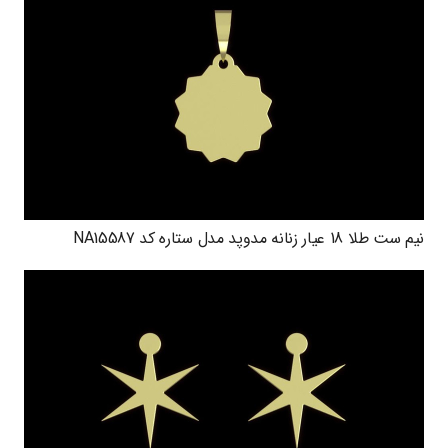
نیم ست طلا 18 عیار زنانه مدوپد مدل ستاره کد NA15587