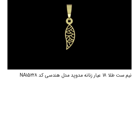
نیم ست طلا 18 عیار زنانه مدوپد مدل هندسی کد NA15228