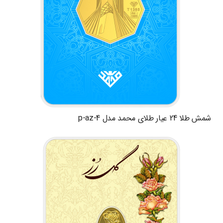
شمش طلا 24 عیار طلای محمد مدل p-az-4