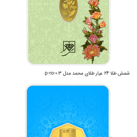
شمش طلا 24 عیار طلای محمد مدل p-ro-0.3