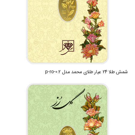
شمش طلا 24 عیار طلای محمد مدل p-ro-0.2