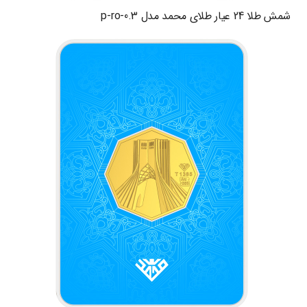
شمش طلا 24 عیار طلای محمد مدل p-ro-0.3