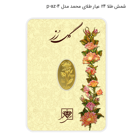
شمش طلا 24 عیار طلای محمد مدل p-az-4