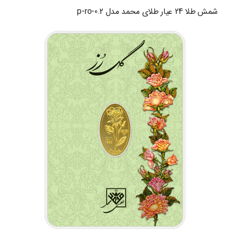
شمش طلا 24 عیار طلای محمد مدل p-ro-0.2