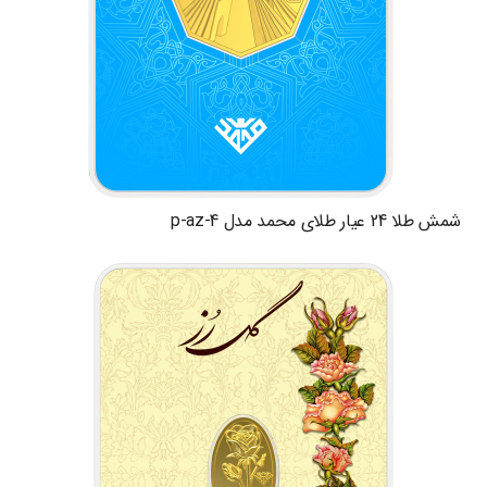
شمش طلا 24 عیار طلای محمد مدل p-az-4