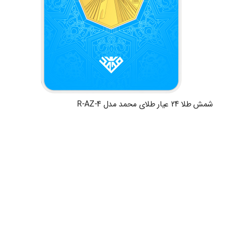
شمش طلا 24 عیار طلای محمد مدل R-AZ-4