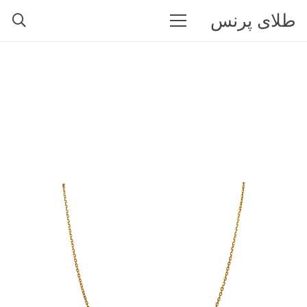
طلای پرنس