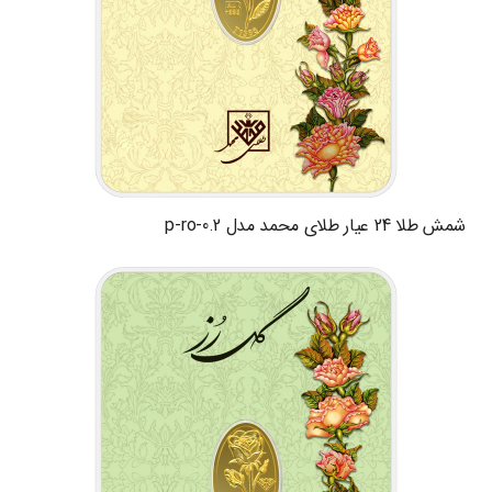
شمش طلا 24 عیار طلای محمد مدل p-ro-0.2