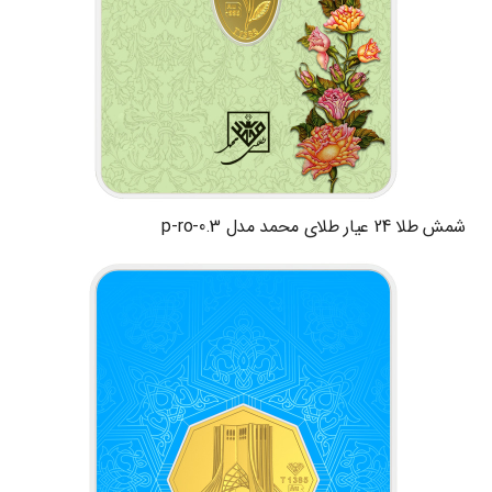
شمش طلا 24 عیار طلای محمد مدل p-ro-0.3