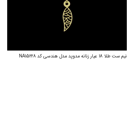
نیم ست طلا 18 عیار زنانه مدوپد مدل هندسی کد NA15228