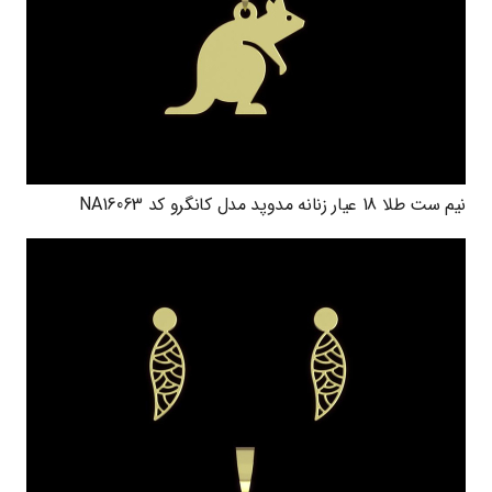
نیم ست طلا 18 عیار زنانه مدوپد مدل کانگرو کد NA16063