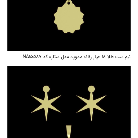
نیم ست طلا 18 عیار زنانه مدوپد مدل ستاره کد NA15587