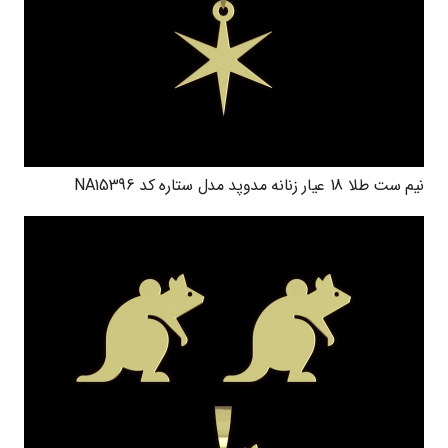
نیم ست طلا 18 عیار زنانه مدوپد مدل ستاره کد NA15396