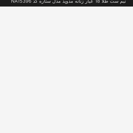
نیم ست طلا 18 عیار زنانه مدوپد مدل ستاره کد NA15396
نوامبر 20, 2025
نیم ست طلا 18 عیار زنانه مدوپد مدل کانگرو کد
NA16063
نوامبر 20, 2025
تماس با ما
info@peransgold.ir