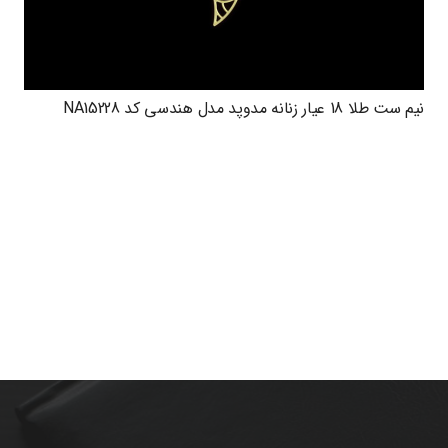
نیم ست طلا 18 عیار زنانه مدوپد مدل هندسی کد NA15228