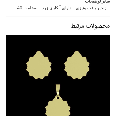
سایر توضیحات
– زنجیر بافت ونیزی – دارای آبکاری زرد – ضخامت 40
محصولات مرتبط