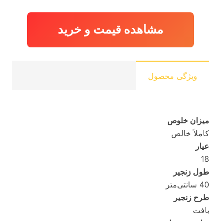
18,810,420 تومان
17,463,440 توما
بود.
مشاهده قیمت و خرید
ویژگی محصول
میزان خلوص
کاملاً خالص
عیار
18
طول زنجیر
40 سانتی‌متر
طرح زنجیر
بافت