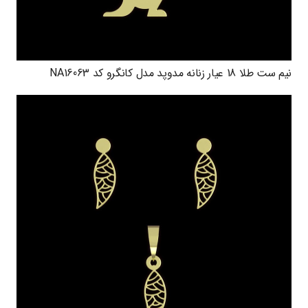
نیم ست طلا 18 عیار زنانه مدوپد مدل کانگرو کد NA16063