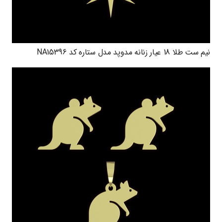
نیم ست طلا 18 عیار زنانه مدوپد مدل ستاره کد NA15396