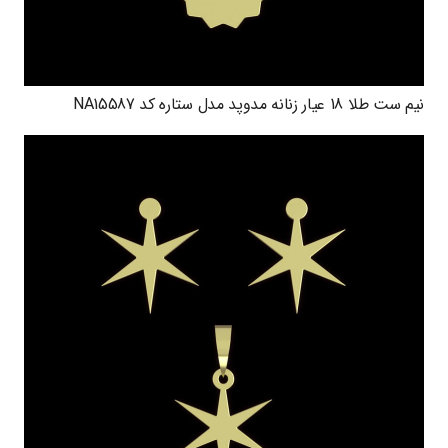
نیم ست طلا 18 عیار زنانه مدوپد مدل ستاره کد NA15587