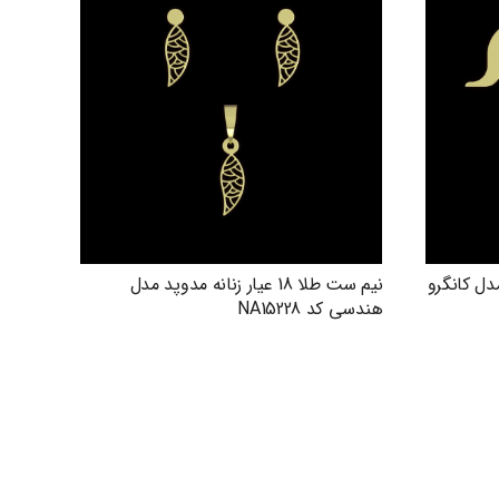
دوپد مدل کانگرو
نیم ست طلا 18 عیار زنانه مدوپد مدل
هندسی کد NA15228