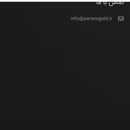
تماس با ما
info@peransgold.ir