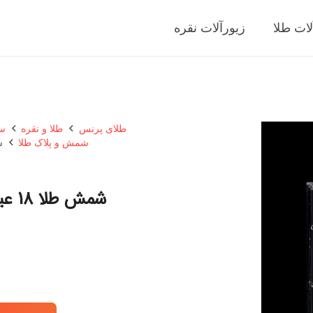
لات طلا
زیورآلات نقره
طلای پرنس
طلا و نقره
سک
شمش و پلاک طلا
شمش
شمش طلا 18 عیار گالری طلا توسطی مدل 40005D