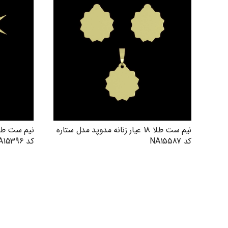
نیم ست طلا 18 عیار زنانه مدوپد مدل ستاره
کد NA15587
کد NA15396