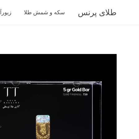
طلای پرنس
سکه و شمش طلا
زیورآ