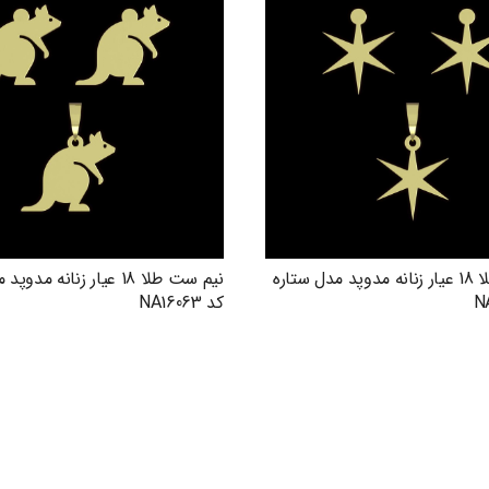
نیم ست طلا 18 عیار زنانه مدوپد مدل ستاره
نیم ست طلا 18 عیار زنانه م
کد NA16063