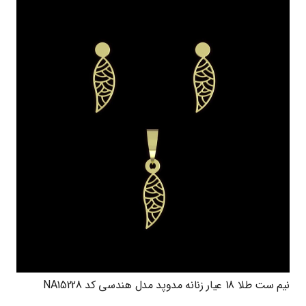
نیم ست طلا 18 عیار زنانه مدوپد مدل هندسی کد NA15228