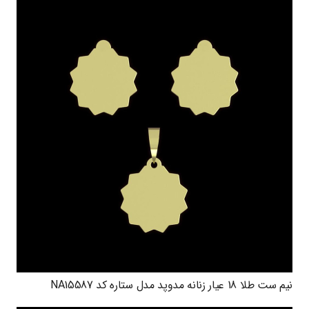
نیم ست طلا 18 عیار زنانه مدوپد مدل ستاره کد NA15587