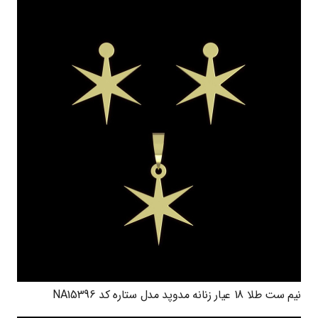
نیم ست طلا 18 عیار زنانه مدوپد مدل ستاره کد NA15396