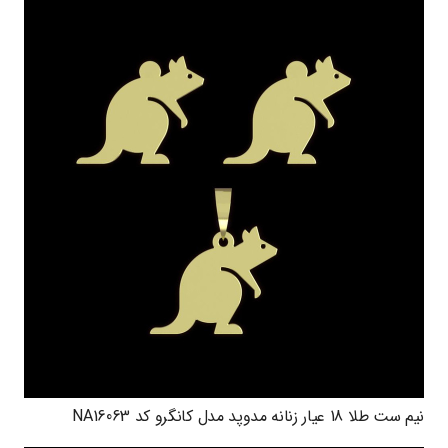
نیم ست طلا 18 عیار زنانه مدوپد مدل کانگرو کد NA16063