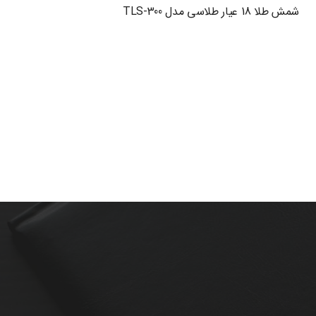
شمش طلا 18 عیار طلاسی مدل TLS-300