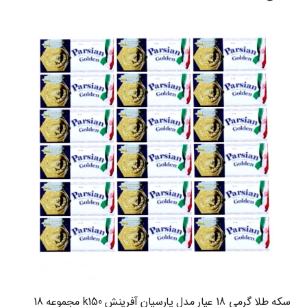
سکه طلا گرمی 18 عیار مدل پارسیان آفرینش k150 مجموعه 18