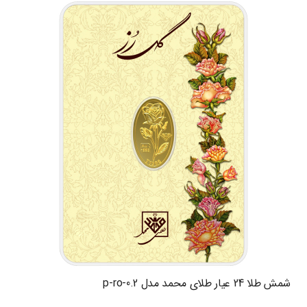
شمش طلا 24 عیار طلای محمد مدل p-ro-0.2