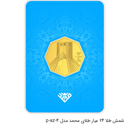
شمش طلا 24 عیار طلای محمد مدل p-az-4