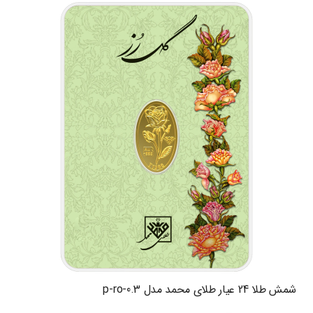
شمش طلا 24 عیار طلای محمد مدل p-ro-0.3