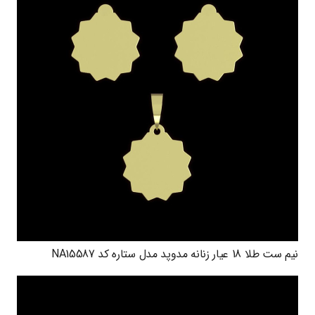
نیم ست طلا 18 عیار زنانه مدوپد مدل ستاره کد NA15587