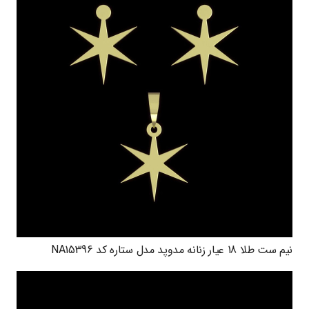
نیم ست طلا 18 عیار زنانه مدوپد مدل ستاره کد NA15396