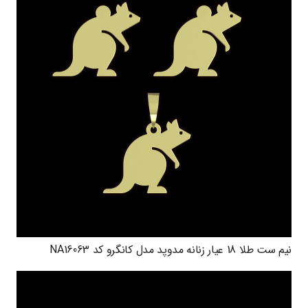
نیم ست طلا 18 عیار زنانه مدوپد مدل کانگرو کد NA16063