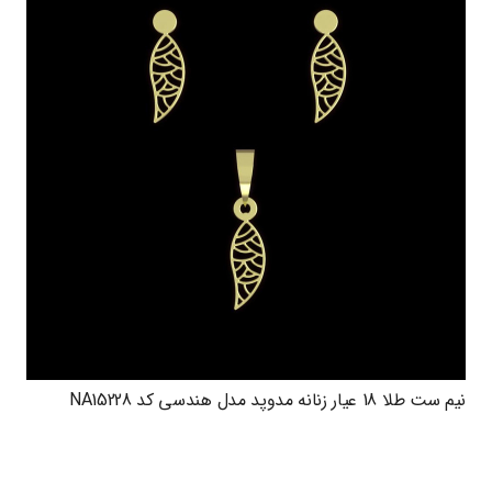
نیم ست طلا 18 عیار زنانه مدوپد مدل هندسی کد NA15228