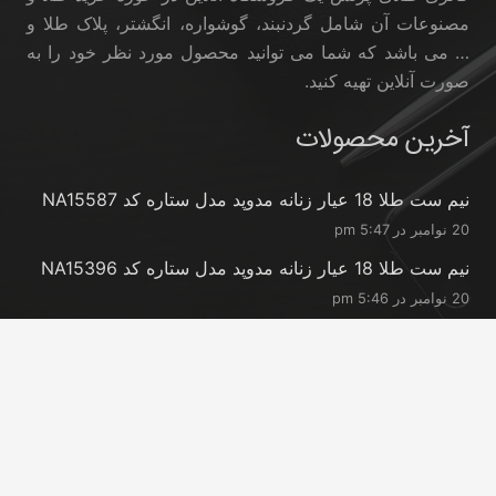
مصنوعات آن شامل گردنبند، گوشواره، انگشتر، پلاک طلا و
… می باشد که شما می توانید محصول مورد نظر خود را به
صورت آنلاین تهیه کنید.
آخرین محصولات
نیم ست طلا 18 عیار زنانه مدوپد مدل ستاره کد NA15587
20 نوامبر در 5:47 pm
نیم ست طلا 18 عیار زنانه مدوپد مدل ستاره کد NA15396
20 نوامبر در 5:46 pm
نیم ست طلا 18 عیار زنانه مدوپد مدل کانگرو کد
NA16063
20 نوامبر در 5:44 pm
تماس با ما