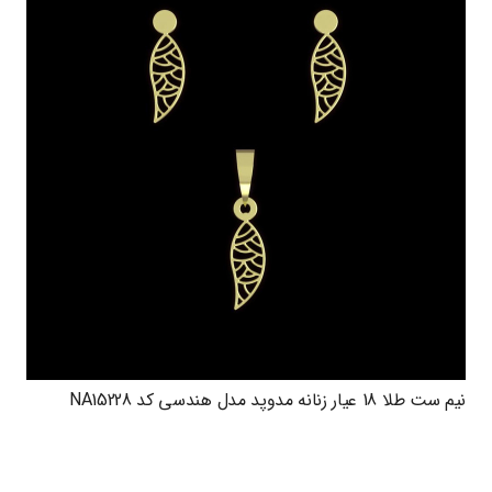
نیم ست طلا 18 عیار زنانه مدوپد مدل هندسی کد NA15228