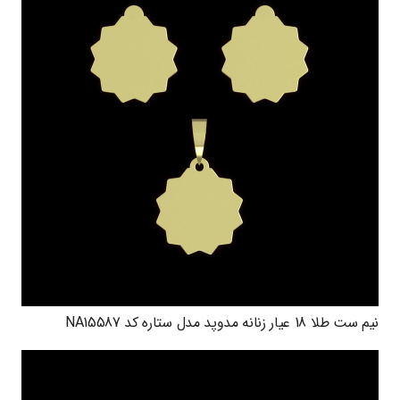
نیم ست طلا 18 عیار زنانه مدوپد مدل ستاره کد NA15587