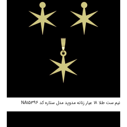
نیم ست طلا 18 عیار زنانه مدوپد مدل ستاره کد NA15396