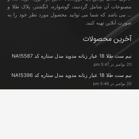
مصنوعات آن شامل گردنبند، گوشواره، انگشتر، پلاک طلا و
… می باشد که شما می توانید محصول مورد نظر خود را به
صورت آنلاین تهیه کنید.
آخرین محصولات
نیم ست طلا 18 عیار زنانه مدوپد مدل ستاره کد NA15587
20 نوامبر در 5:47 pm
نیم ست طلا 18 عیار زنانه مدوپد مدل ستاره کد NA15396
20 نوامبر در 5:46 pm
نیم ست طلا 18 عیار زنانه مدوپد مدل کانگرو کد
NA16063
20 نوامبر در 5:44 pm
تماس با ما