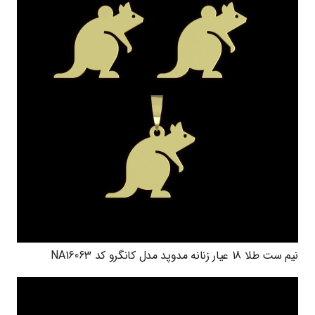
نیم ست طلا 18 عیار زنانه مدوپد مدل کانگرو کد NA16063