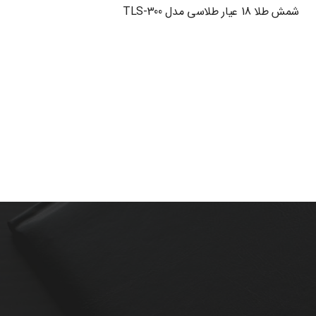
شمش طلا 18 عیار طلاسی مدل TLS-300