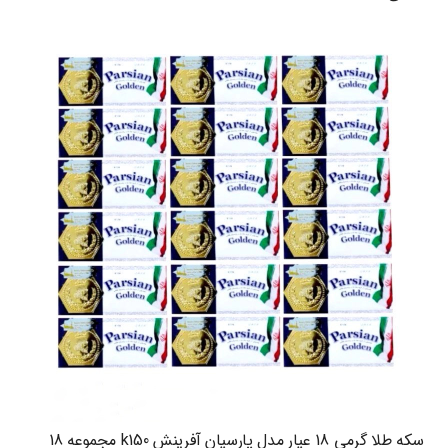
سکه طلا گرمی 18 عیار مدل پارسیان آفرینش k150 مجموعه 18