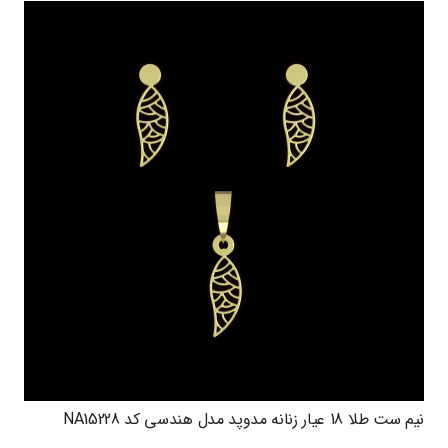
نیم ست طلا 18 عیار زنانه مدوپد مدل هندسی کد NA15228