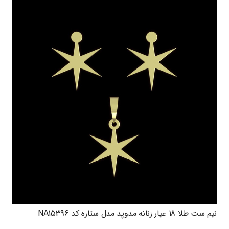
نیم ست طلا 18 عیار زنانه مدوپد مدل ستاره کد NA15396