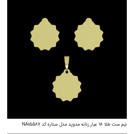
نیم ست طلا 18 عیار زنانه مدوپد مدل ستاره کد NA15587