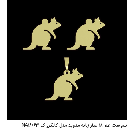
نیم ست طلا 18 عیار زنانه مدوپد مدل کانگرو کد NA16063