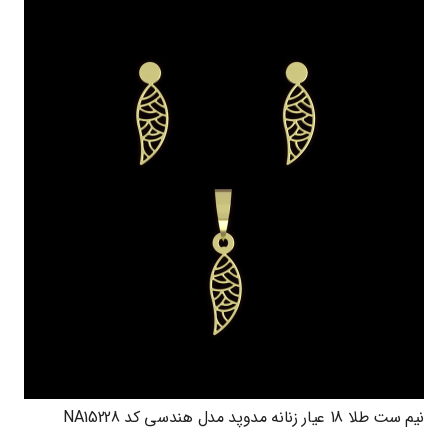
نیم ست طلا 18 عیار زنانه مدوپد مدل هندسی کد NA15228