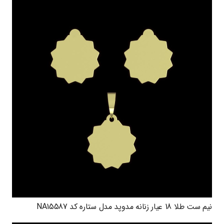
نیم ست طلا 18 عیار زنانه مدوپد مدل ستاره کد NA15587