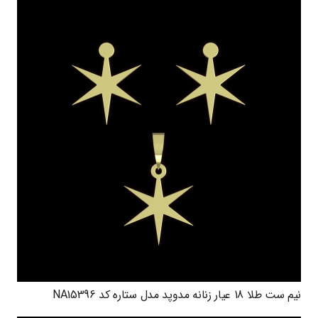
نیم ست طلا 18 عیار زنانه مدوپد مدل ستاره کد NA15396