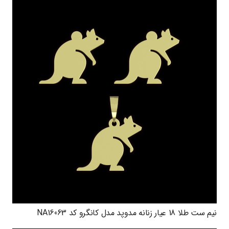
نیم ست طلا 18 عیار زنانه مدوپد مدل کانگرو کد NA16063