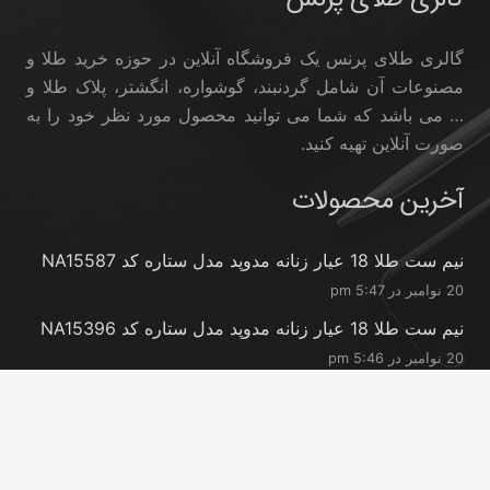
گالری طلای پرنس یک فروشگاه آنلاین در حوزه خرید طلا و
مصنوعات آن شامل گردنبند، گوشواره، انگشتر، پلاک طلا و
… می باشد که شما می توانید محصول مورد نظر خود را به
صورت آنلاین تهیه کنید.
آخرین محصولات
نیم ست طلا 18 عیار زنانه مدوپد مدل ستاره کد NA15587
20 نوامبر در 5:47 pm
نیم ست طلا 18 عیار زنانه مدوپد مدل ستاره کد NA15396
20 نوامبر در 5:46 pm
نیم ست طلا 18 عیار زنانه مدوپد مدل کانگرو کد
NA16063
20 نوامبر در 5:44 pm