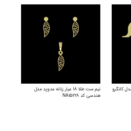
دوپد مدل کانگرو
نیم ست طلا 18 عیار زنانه مدوپد مدل
هندسی کد NA15228