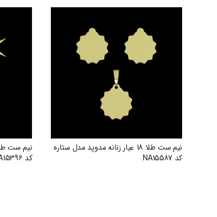
نیم ست طلا 18 عیار زنانه مدوپد مدل ستاره
کد NA15587
کد NA15396