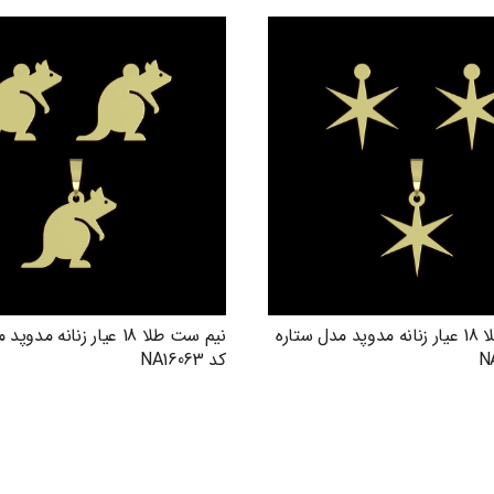
نیم ست طلا 18 عیار زنانه مدوپد مدل ستاره
نیم ست طلا 18 عیار زنانه م
کد NA16063