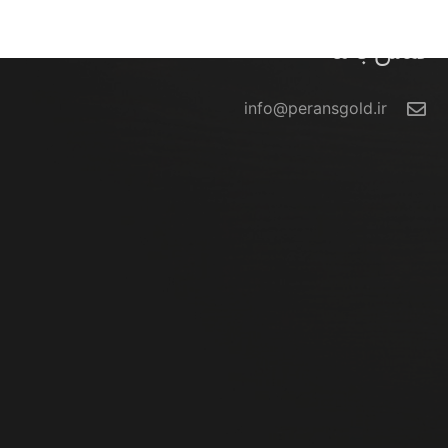
تماس با ما
info@peransgold.ir