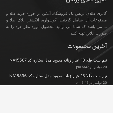
گالری طلای پرنس یک فروشگاه آنلاین در حوزه خرید طلا و
مصنوعات آن شامل گردنبند، گوشواره، انگشتر، پلاک طلا و
… می باشد که شما می توانید محصول مورد نظر خود را به
صورت آنلاین تهیه کنید.
آخرین محصولات
نیم ست طلا 18 عیار زنانه مدوپد مدل ستاره کد NA15587
20 نوامبر در 5:47 pm
نیم ست طلا 18 عیار زنانه مدوپد مدل ستاره کد NA15396
20 نوامبر در 5:46 pm
نیم ست طلا 18 عیار زنانه مدوپد مدل کانگرو کد
NA16063
20 نوامبر در 5:44 pm