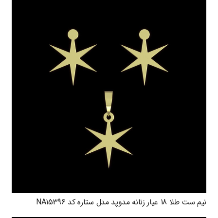
نیم ست طلا 18 عیار زنانه مدوپد مدل ستاره کد NA15396