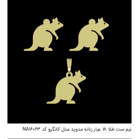
نیم ست طلا 18 عیار زنانه مدوپد مدل کانگرو کد NA16063