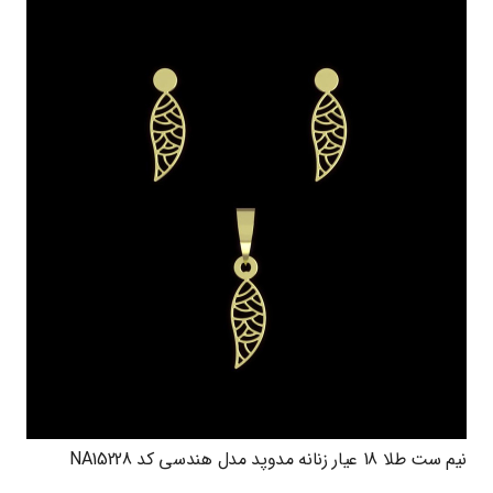
نیم ست طلا 18 عیار زنانه مدوپد مدل هندسی کد NA15228