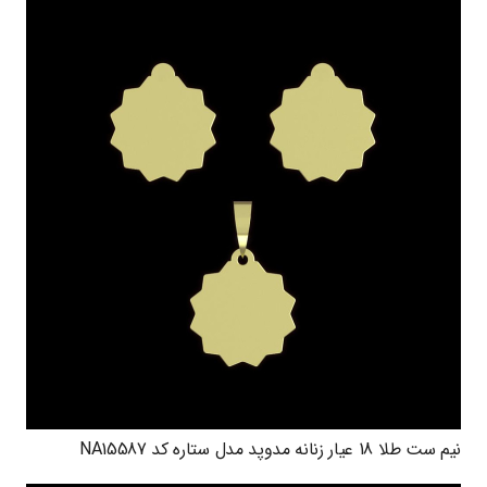
نیم ست طلا 18 عیار زنانه مدوپد مدل ستاره کد NA15587