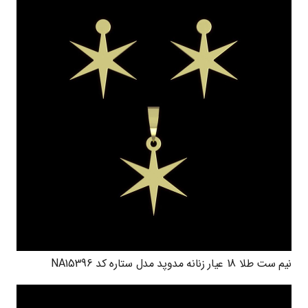
نیم ست طلا 18 عیار زنانه مدوپد مدل ستاره کد NA15396