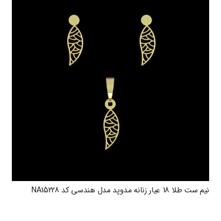
نیم ست طلا 18 عیار زنانه مدوپد مدل هندسی کد NA15228