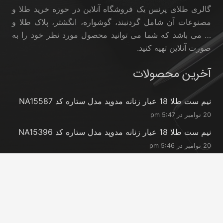
گالری طلای پرنس یک فروشگاه آنلاین در حوزه خرید طلا و
مصنوعات آن شامل گردنبند، گوشواره، انگشتر، پلاک طلا و
… می باشد که شما می توانید محصول مورد نظر خود را به
صورت آنلاین تهیه کنید.
آخرین محصولات
نیم ست طلا 18 عیار زنانه مدوپد مدل ستاره کد NA15587
20 نوامبر در 5:47 pm
نیم ست طلا 18 عیار زنانه مدوپد مدل ستاره کد NA15396
20 نوامبر در 5:46 pm
نیم ست طلا 18 عیار زنانه مدوپد مدل کانگرو کد
NA16063
20 نوامبر در 5:44 pm
تماس با ما