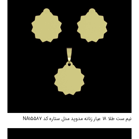
نیم ست طلا 18 عیار زنانه مدوپد مدل ستاره کد NA15587