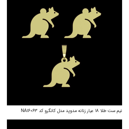
نیم ست طلا 18 عیار زنانه مدوپد مدل کانگرو کد NA16063