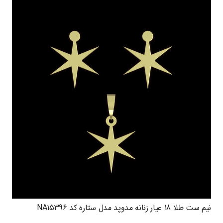
نیم ست طلا 18 عیار زنانه مدوپد مدل ستاره کد NA15396