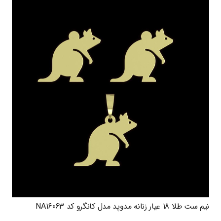
نیم ست طلا 18 عیار زنانه مدوپد مدل کانگرو کد NA16063