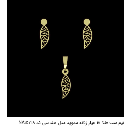
نیم ست طلا 18 عیار زنانه مدوپد مدل هندسی کد NA15228