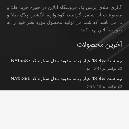
گالری طلای پرنس یک فروشگاه آنلاین در حوزه خرید طلا و
مصنوعات آن شامل گردنبند، گوشواره، انگشتر، پلاک طلا و
… می باشد که شما می توانید محصول مورد نظر خود را به
صورت آنلاین تهیه کنید.
آخرین محصولات
نیم ست طلا 18 عیار زنانه مدوپد مدل ستاره کد NA15587
20 نوامبر در 5:47 pm
نیم ست طلا 18 عیار زنانه مدوپد مدل ستاره کد NA15396
20 نوامبر در 5:46 pm
نیم ست طلا 18 عیار زنانه مدوپد مدل کانگرو کد
NA16063
20 نوامبر در 5:44 pm
تماس با ما