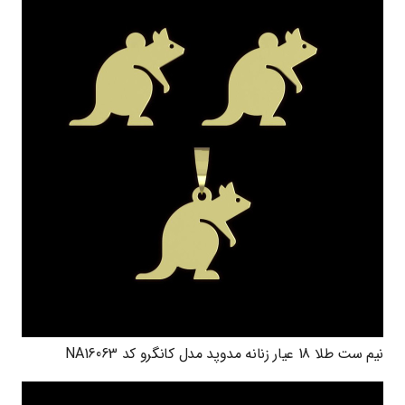
نیم ست طلا 18 عیار زنانه مدوپد مدل کانگرو کد NA16063