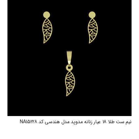
نیم ست طلا 18 عیار زنانه مدوپد مدل هندسی کد NA15228