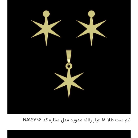
نیم ست طلا 18 عیار زنانه مدوپد مدل ستاره کد NA15396