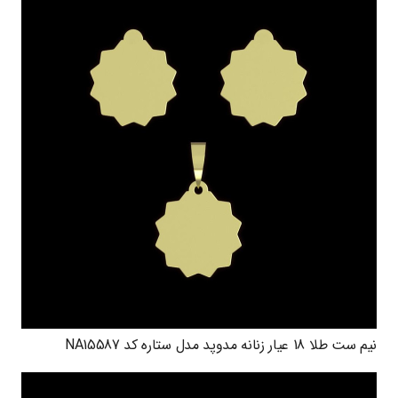
نیم ست طلا 18 عیار زنانه مدوپد مدل ستاره کد NA15587