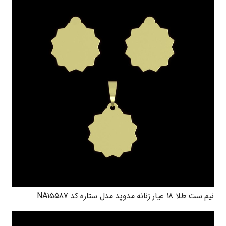
نیم ست طلا 18 عیار زنانه مدوپد مدل ستاره کد NA15587