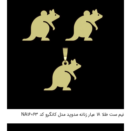
نیم ست طلا 18 عیار زنانه مدوپد مدل کانگرو کد NA16063