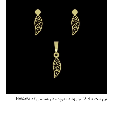
نیم ست طلا 18 عیار زنانه مدوپد مدل هندسی کد NA15228