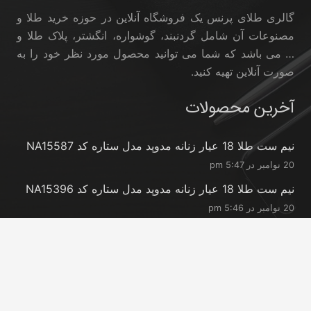
گالری طلای پرنس یک فروشگاه آنلاین در حوزه خرید طلا و
مصنوعات آن شامل گردنبند، گوشواره، انگشتر، پلاک طلا و
… می باشد که شما می توانید محصول مورد نظر خود را به
صورت آنلاین تهیه کنید.
آخرین محصولات
نیم ست طلا 18 عیار زنانه مدوپد مدل ستاره کد NA15587
20 نوامبر در 5:47 pm
نیم ست طلا 18 عیار زنانه مدوپد مدل ستاره کد NA15396
20 نوامبر در 5:46 pm
نیم ست طلا 18 عیار زنانه مدوپد مدل کانگرو کد
NA16063
20 نوامبر در 5:44 pm
تماس با ما