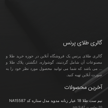
گالری طلای پرنس
گالری طلای پرنس یک فروشگاه آنلاین در حوزه خرید طلا و
مصنوعات آن شامل گردنبند، گوشواره، انگشتر، پلاک طلا و
… می باشد که شما می توانید محصول مورد نظر خود را به
صورت آنلاین تهیه کنید.
آخرین محصولات
نیم ست طلا 18 عیار زنانه مدوپد مدل ستاره کد NA15587
20 نوامبر در 5:47 pm