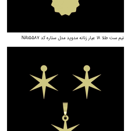
نیم ست طلا 18 عیار زنانه مدوپد مدل ستاره کد NA15587