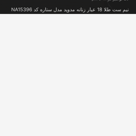
نیم ست طلا 18 عیار زنانه مدوپد مدل ستاره کد NA15396
20 نوامبر در 5:46 pm
نیم ست طلا 18 عیار زنانه مدوپد مدل کانگرو کد
NA16063
20 نوامبر در 5:44 pm
تماس با ما
info@peransgold.ir