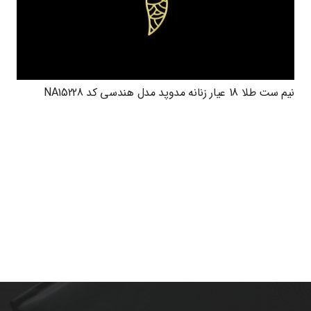
نیم ست طلا 18 عیار زنانه مدوپد مدل هندسی کد NA15228