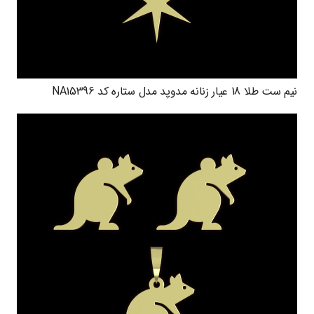
نیم ست طلا 18 عیار زنانه مدوپد مدل ستاره کد NA15396