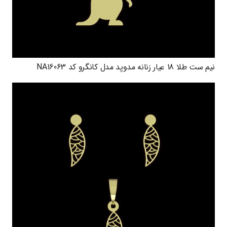
نیم ست طلا 18 عیار زنانه مدوپد مدل کانگرو کد NA16063