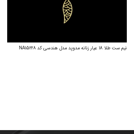
نیم ست طلا 18 عیار زنانه مدوپد مدل هندسی کد NA15228