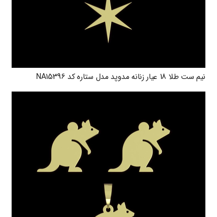
نیم ست طلا 18 عیار زنانه مدوپد مدل ستاره کد NA15396