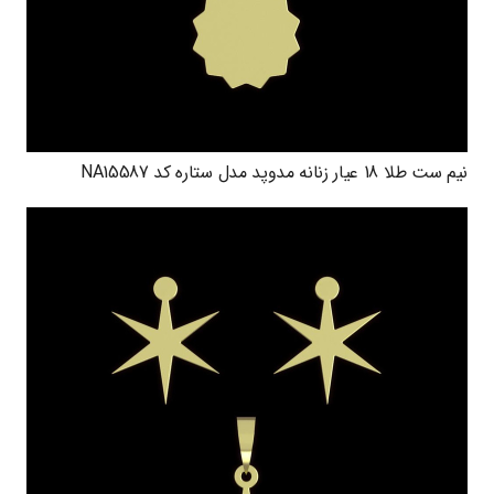
نیم ست طلا 18 عیار زنانه مدوپد مدل ستاره کد NA15587