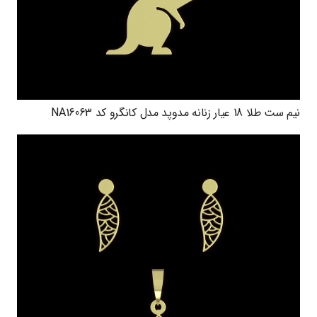
نیم ست طلا 18 عیار زنانه مدوپد مدل کانگرو کد NA16063