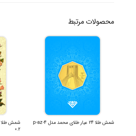
محصولات مرتبط
شمش طلا 24 عیار طلای محمد مدل p-az-4
0.2