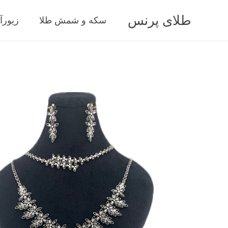
طلای پرنس
سکه و شمش طلا
زیورآ