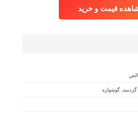
اهده قیمت و خرید
خالص
گردنبند, گوشواره