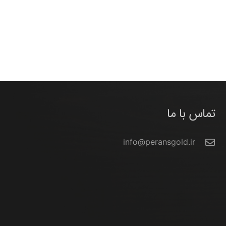
تماس با ما
info@peransgold.ir