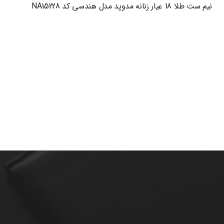
نیم ست طلا 18 عیار زنانه مدوپد مدل هندسی کد NA15228