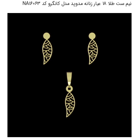
نیم ست طلا 18 عیار زنانه مدوپد مدل کانگرو کد NA16063