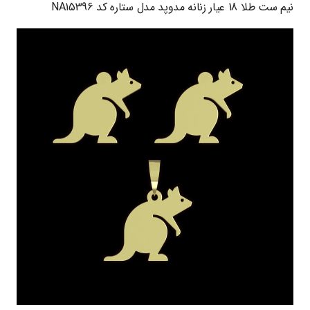
نیم ست طلا 18 عیار زنانه مدوپد مدل ستاره کد NA15396