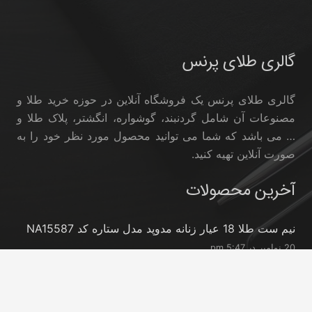
گالری طلای پرنس
گالری طلای پرنس یک فروشگاه آنلاین در حوزه خرید طلا و
مصنوعات آن شامل گردنبند، گوشواره، انگشتر، پلاک طلا و
… می باشد که شما می توانید محصول مورد نظر خود را به
صورت آنلاین تهیه کنید.
آخرین محصولات
نیم ست طلا 18 عیار زنانه مدوپد مدل ستاره کد NA15587
20 نوامبر در 5:47 pm
نیم ست طلا 18 عیار زنانه مدوپد مدل ستاره کد NA15396
20 نوامبر در 5:46 pm