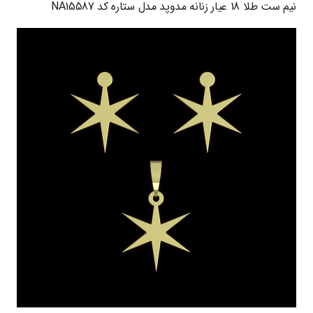
نیم ست طلا 18 عیار زنانه مدوپد مدل ستاره کد NA15587