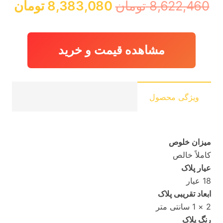
قیمت
قی
8,622,460
تومان
8,383,080
تومان
اصلی:
فعل
8,622,460 تومان
,080
بود.
مشاهده قیمت و خرید
ویژگی محصول
میزان خلوص
کاملاً خالص
عیار پلاک
18 عیار
ابعاد تقریبی پلاک
2 × 1 سانتی متر
رنگ پلاک