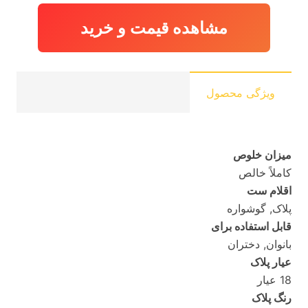
5,836,740 تومان
,350
بود.
مشاهده قیمت و خرید
ویژگی محصول
میزان خلوص
کاملاً خالص
اقلام ست
پلاک, گوشواره
قابل استفاده برای
بانوان, دختران
عیار پلاک
18 عیار
رنگ پلاک