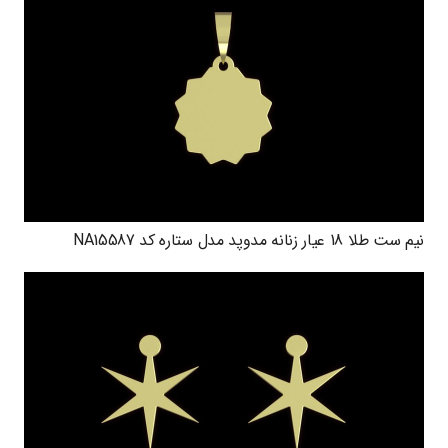
نیم ست طلا 18 عیار زنانه مدوپد مدل ستاره کد NA15587