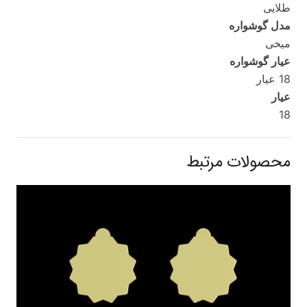
طلایی
مدل گوشواره
میخی
عیار گوشواره
18 عیار
عیار
18
محصولات مرتبط