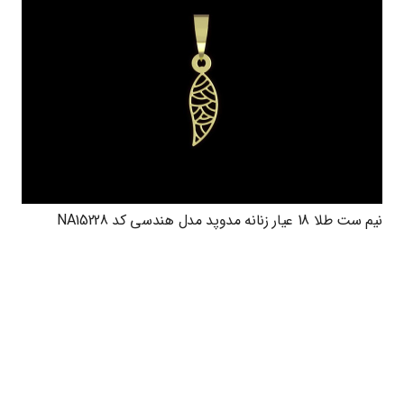
نیم ست طلا 18 عیار زنانه مدوپد مدل هندسی کد NA15228