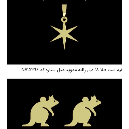
نیم ست طلا 18 عیار زنانه مدوپد مدل ستاره کد NA15396