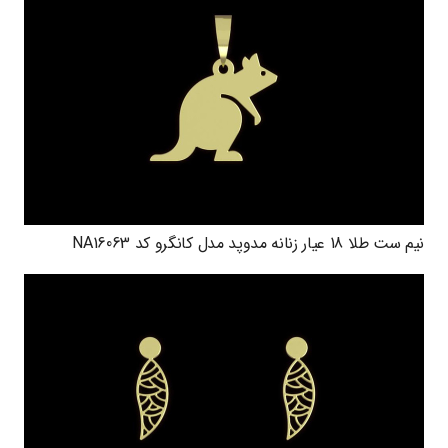
نیم ست طلا 18 عیار زنانه مدوپد مدل کانگرو کد NA16063