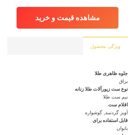
12,343,120 تومان
11,849,340 تومان
بود.
مشاهده قیمت و خرید
ویژگی محصول
جلوه ظاهری طلا
براق
نوع ست زیورآلات طلا زنانه
نیم ست طلا
اقلام ست
آویز گردنبند, گوشواره
قابل استفاده برای
بانوان