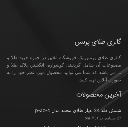
گالری طلای پرنس
گالری طلای پرنس یک فروشگاه آنلاین در حوزه خرید طلا و
مصنوعات آن شامل گردنبند، گوشواره، انگشتر، پلاک طلا و
… می باشد که شما می توانید محصول مورد نظر خود را به
صورت آنلاین تهیه کنید.
آخرین محصولات
شمش طلا 24 عیار طلای محمد مدل p-az-4
27 سپتامبر در 7:31 pm
شمش طلا 24 عیار طلای محمد مدل p-ro-0.2