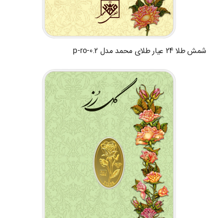
شمش طلا 24 عیار طلای محمد مدل p-ro-0.2