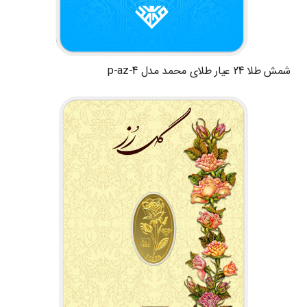
شمش طلا 24 عیار طلای محمد مدل p-az-4