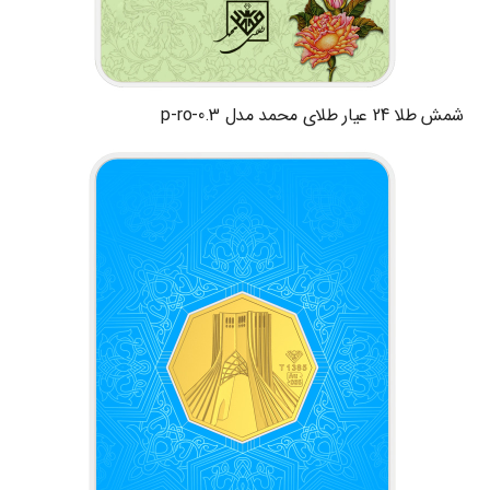
شمش طلا 24 عیار طلای محمد مدل p-ro-0.3