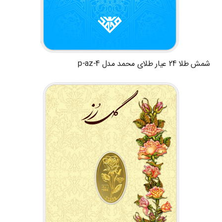
شمش طلا 24 عیار طلای محمد مدل p-az-4