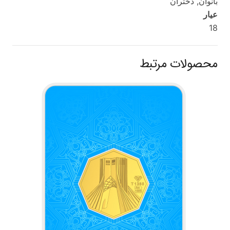
بانوان, دختران
عیار
18
محصولات مرتبط