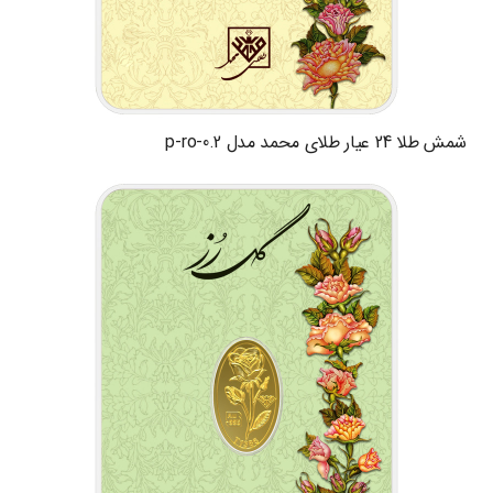
شمش طلا 24 عیار طلای محمد مدل p-ro-0.2