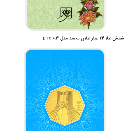
شمش طلا 24 عیار طلای محمد مدل p-ro-0.3