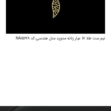
نیم ست طلا 18 عیار زنانه مدوپد مدل هندسی کد NA15228