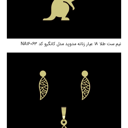
نیم ست طلا 18 عیار زنانه مدوپد مدل کانگرو کد NA16063