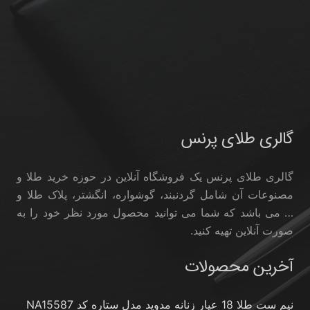
گالری طلای پرنس
گالری طلای پرنس یک فروشگاه آنلاین در حوزه خرید طلا و
مصنوعات آن شامل گردنبند، گوشواره، انگشتر، پلاک طلا و
… می باشد که شما می توانید محصول مورد نظر خود را به
صورت آنلاین تهیه کنید.
آخرین محصولات
نیم ست طلا 18 عیار زنانه مدوپد مدل ستاره کد NA15587