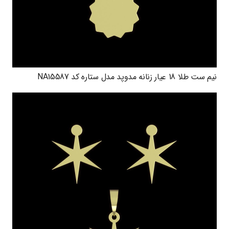
نیم ست طلا 18 عیار زنانه مدوپد مدل ستاره کد NA15587