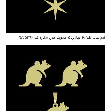
نیم ست طلا 18 عیار زنانه مدوپد مدل ستاره کد NA15396