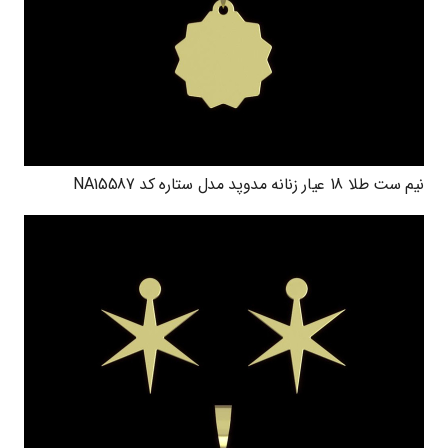
نیم ست طلا 18 عیار زنانه مدوپد مدل ستاره کد NA15587