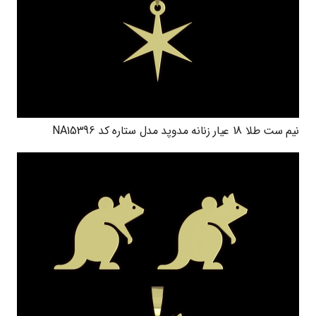
نیم ست طلا 18 عیار زنانه مدوپد مدل ستاره کد NA15396