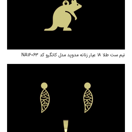
نیم ست طلا 18 عیار زنانه مدوپد مدل کانگرو کد NA16063