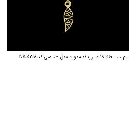
نیم ست طلا 18 عیار زنانه مدوپد مدل هندسی کد NA15228