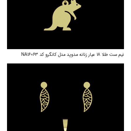
نیم ست طلا 18 عیار زنانه مدوپد مدل کانگرو کد NA16063