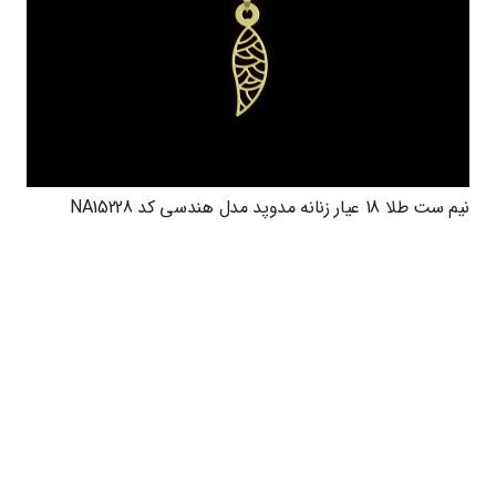
نیم ست طلا 18 عیار زنانه مدوپد مدل هندسی کد NA15228