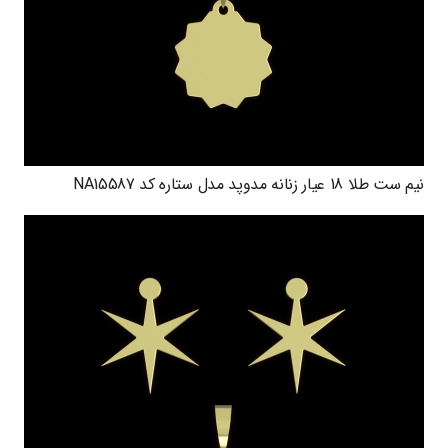
نیم ست طلا 18 عیار زنانه مدوپد مدل ستاره کد NA15587