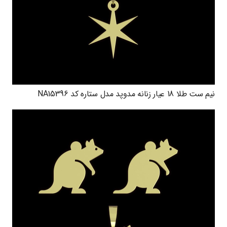
نیم ست طلا 18 عیار زنانه مدوپد مدل ستاره کد NA15396