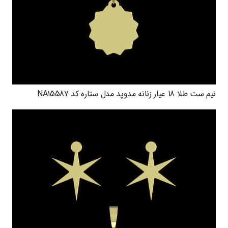
نیم ست طلا 18 عیار زنانه مدوپد مدل ستاره کد NA15587