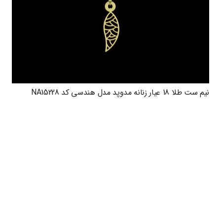
نیم ست طلا 18 عیار زنانه مدوپد مدل هندسی کد NA15228