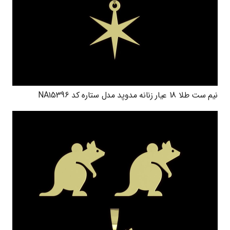
نیم ست طلا 18 عیار زنانه مدوپد مدل ستاره کد NA15396