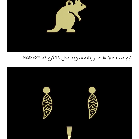
نیم ست طلا 18 عیار زنانه مدوپد مدل کانگرو کد NA16063