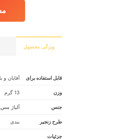
مش
ویژگی محصول
قابل استفاده برای
آقایان و ب
وزن
13 گرم
جنس
آلیاژ مس,
طرح زنجیر
بندی
جزئیات