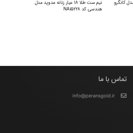
دوپد مدل کانگرو
نیم ست طلا 18 عیار زنانه مدوپد مدل
هندسی کد NA15228
تماس با ما
info@peransgold.ir