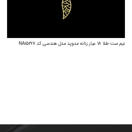
نیم ست طلا 18 عیار زنانه مدوپد مدل هندسی کد NA15228