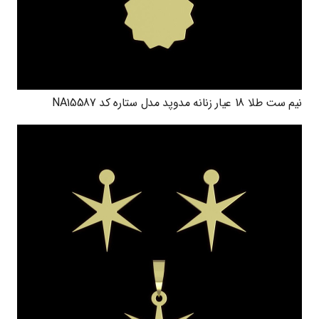
نیم ست طلا 18 عیار زنانه مدوپد مدل ستاره کد NA15587