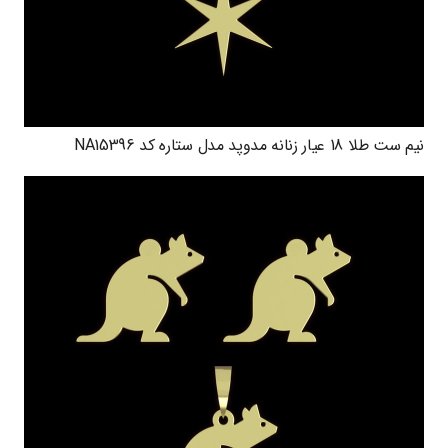
نیم ست طلا 18 عیار زنانه مدوپد مدل ستاره کد NA15396