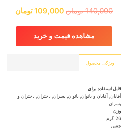
قیمت
قیمت
140,000
تومان
109,000
تومان
اصلی:
فعلی:
140,000 تومان
109,000 
بود.
مشاهده قیمت و خرید
ویژگی محصول
قابل استفاده برای
آقایان, آقایان و بانوان, بانوان, پسران, دختران, دختران و
پسران
وزن
26 گرم
جنس