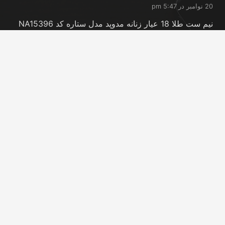
20 نوامبر در 5:47 pm
نیم ست طلا 18 عیار زنانه مدوپد مدل ستاره کد NA15396
20 نوامبر در 5:46 pm
نیم ست طلا 18 عیار زنانه مدوپد مدل کانگرو کد
NA16063
20 نوامبر در 5:44 pm
تماس با ما
info@peransgold.ir