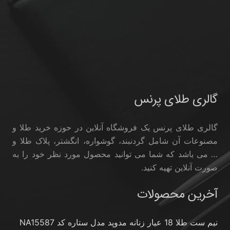
گالری طلای پرنس
گالری طلای پرنس یک فروشگاه آنلاین در حوزه خرید طلا و
مصنوعات آن شامل گردنبند، گوشواره، انگشتر، پلاک طلا و
… می باشد که شما می توانید محصول مورد نظر خود را به
صورت آنلاین تهیه کنید.
آخرین محصولات
نیم ست طلا 18 عیار زنانه مدوپد مدل ستاره کد NA15587