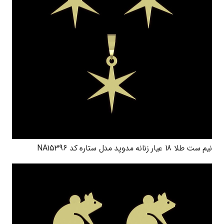
نیم ست طلا 18 عیار زنانه مدوپد مدل ستاره کد NA15396