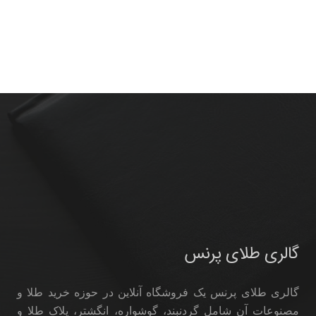
گالری طلای پرنس
گالری طلای پرنس یک فروشگاه آنلاین در حوزه خرید طلا و
مصنوعات آن شامل گردنبند، گوشواره، انگشتر، پلاک طلا و