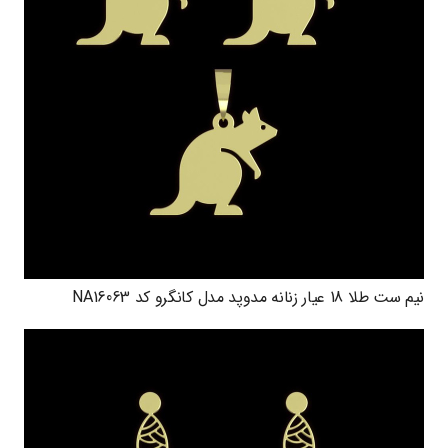
نیم ست طلا 18 عیار زنانه مدوپد مدل کانگرو کد NA16063