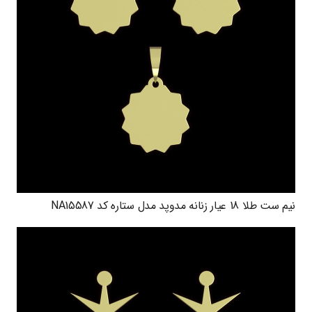
نیم ست طلا 18 عیار زنانه مدوپد مدل ستاره کد NA15587