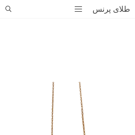
طلای پرنس