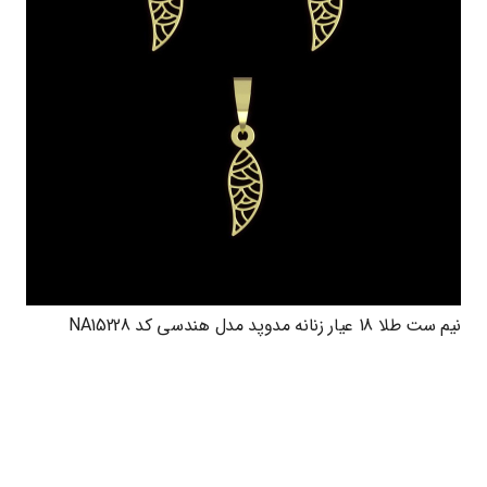
نیم ست طلا 18 عیار زنانه مدوپد مدل هندسی کد NA15228