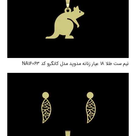
نیم ست طلا 18 عیار زنانه مدوپد مدل کانگرو کد NA16063