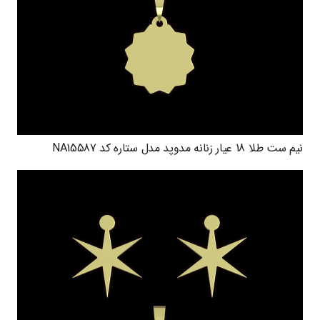
نیم ست طلا 18 عیار زنانه مدوپد مدل ستاره کد NA15587