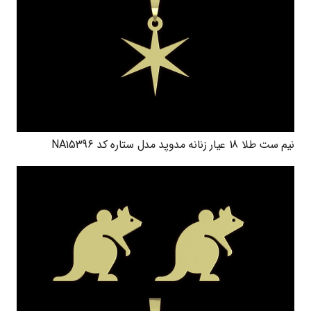
نیم ست طلا 18 عیار زنانه مدوپد مدل ستاره کد NA15396