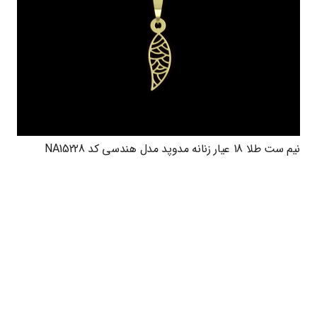
نیم ست طلا 18 عیار زنانه مدوپد مدل هندسی کد NA15228