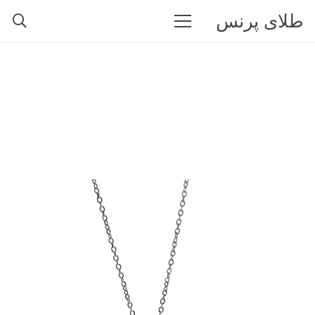
طلای پرنس