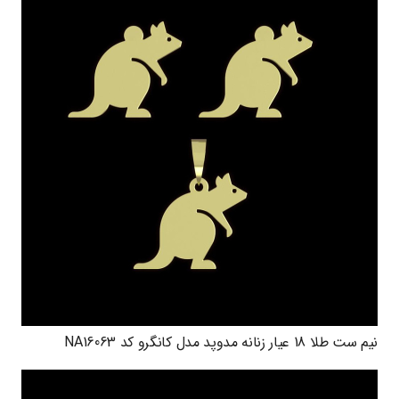
نیم ست طلا 18 عیار زنانه مدوپد مدل کانگرو کد NA16063