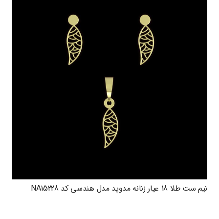
نیم ست طلا 18 عیار زنانه مدوپد مدل هندسی کد NA15228