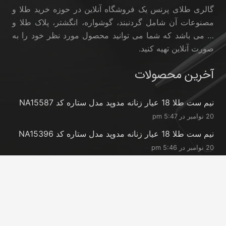
گالری طلای پرنس یک فروشگاه آنلاین در حوزه خرید طلا و
مصنوعات آن شامل گردنبند، گوشواره، انگشتر، پلاک طلا و
… می باشد که شما می توانید محصول مورد نظر خود را به
صورت آنلاین تهیه کنید.
آخرین محصولات
نیم ست طلا 18 عیار زنانه مدوپد مدل ستاره کد NA15587
20 نوامبر در 5:47 pm
نیم ست طلا 18 عیار زنانه مدوپد مدل ستاره کد NA15396
20 نوامبر در 5:46 pm
نیم ست طلا 18 عیار زنانه مدوپد مدل کانگرو کد
NA16063
20 نوامبر در 5:44 pm
تماس با ما