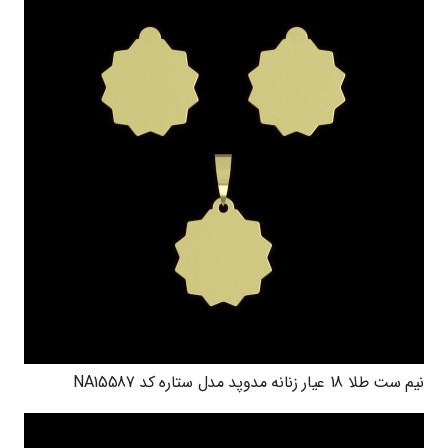
نیم ست طلا 18 عیار زنانه مدوپد مدل ستاره کد NA15587