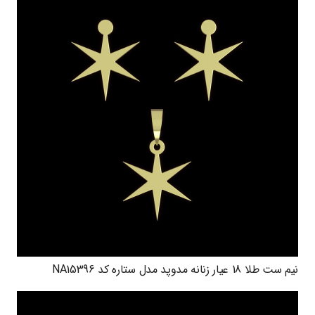
نیم ست طلا 18 عیار زنانه مدوپد مدل ستاره کد NA15396