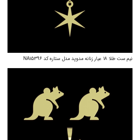
نیم ست طلا 18 عیار زنانه مدوپد مدل ستاره کد NA15396