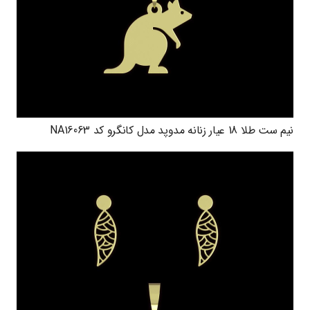
نیم ست طلا 18 عیار زنانه مدوپد مدل کانگرو کد NA16063