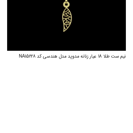
نیم ست طلا 18 عیار زنانه مدوپد مدل هندسی کد NA15228