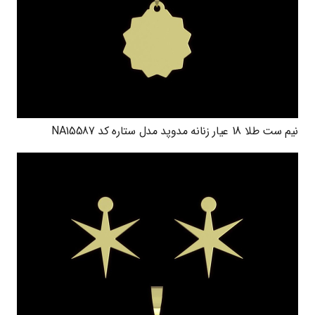
نیم ست طلا 18 عیار زنانه مدوپد مدل ستاره کد NA15587